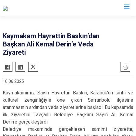
Kütahya
Kaymakam Hayrettin Baskın’dan
Başkan Ali Kemal Derin’e Veda
Altıntaş
Gediz
Ziyareti
Aslanapa
Hisarcık
Çavdarhisar
Pazarlar
Domaniç
Şaphane
10.06.2025
Dumlupınar
Simav
Kaymakamımız Sayın Hayrettin Baskın, Karabük’ün tarihi ve
Emet
Tavşanlı
kültürel zenginliğiyle öne çıkan Safranbolu ilçesine
atanmasının ardından veda ziyaretlerine başladı. Bu kapsamda
ilk ziyaretini Tavşanlı Belediye Başkanı Sayın Ali Kemal
Derin’e gerçekleştirdi.
Belediye makamında gerçekleşen samimi ziyarette,