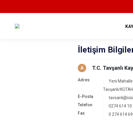
KA
İletişim Bilgile
T.C. Tavşanlı K
A
Adres
Yeni Mahalle
Tavşanlı/KÜTA
E-Posta
tavsanli@icisl
Telefon
0274 614 10 
Fax
0 274 614 69