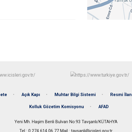
Dumlupınar
Emet
ete
Açık Kapı
Muhtar Bilgi Sistemi
Resmi İlan
Kolluk Gözetim Komisyonu
AFAD
Yeni Mh. Haşim Benli Bulvarı No:93 Tavşanlı/KÜTAHYA
Tel : 0 274 614 06 77 Mail : tavsanli@icisleri.gov.tr