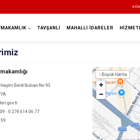
e-De
YMAKAMLIK
TAVŞANLI
MAHALLİ İDARELER
HİZMET
Kütahya
rimiz
aymakamlığı
Büyük Harita
+
 Haşim Benli Bulvarı No:93
−
HYA
eri.gov.tr
Altıntaş
09 - 0 274 614 06 77
Aslanapa
 59
Çavdarhisar
Domaniç