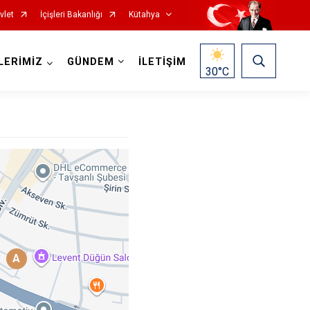
vlet
İçişleri Bakanlığı
Kütahya
LERİMİZ
GÜNDEM
İLETİŞİM
30
°C
Gediz
Hisarcık
A
Pazarlar
Şaphane